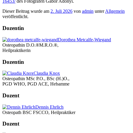
16453/
des Fotografen Gábor Adonyi.
Dieser Beitrag wurde am
2. Juli 2026
von
admin
unter
Allgemein
veröffentlicht.
Dozentin
Dorothea Metcalfe-Wiegand
Osteopathin D.O.®M.R.O.®,
Heilpraktikerin
Dozentin
Claudia Knox
Osteopathin MSc P.O., BSc (H.)O.,
PGD WHO, PGD ACE, Hebamme
Dozent
Dennis Ehrlich
Osteopath BSC FSCCO, Heilpraktiker
Dozent