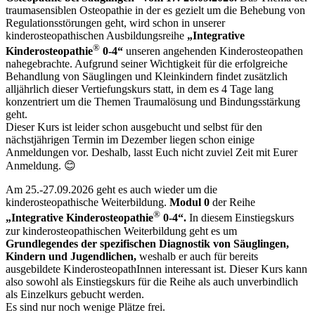
traumasensiblen Osteopathie in der es gezielt um die Behebung von
Regulationsstörungen geht, wird schon in unserer
kinderosteopathischen Ausbildungsreihe
„Integrative
®
Kinderosteopathie
0-4“
unseren angehenden Kinderosteopathen
nahegebrachte. Aufgrund seiner Wichtigkeit für die erfolgreiche
Behandlung von Säuglingen und Kleinkindern findet zusätzlich
alljährlich dieser Vertiefungskurs statt, in dem es 4 Tage lang
konzentriert um die Themen Traumalösung und Bindungsstärkung
geht.
Dieser Kurs ist leider schon ausgebucht und selbst für den
nächstjährigen Termin im Dezember liegen schon einige
Anmeldungen vor. Deshalb, lasst Euch nicht zuviel Zeit mit Eurer
Anmeldung. 😊
Am 25.-27.09.2026 geht es auch wieder um die
kinderosteopathische Weiterbildung.
Modul 0
der Reihe
®
„Integrative Kinderosteopathie
0-4“.
In diesem Einstiegskurs
zur kinderosteopathischen Weiterbildung geht es um
Grundlegendes der spezifischen Diagnostik von Säuglingen,
Kindern und Jugendlichen,
weshalb er auch für bereits
ausgebildete KinderosteopathInnen interessant ist. Dieser Kurs kann
also sowohl als Einstiegskurs für die Reihe als auch unverbindlich
als Einzelkurs gebucht werden.
Es sind nur noch wenige Plätze frei.