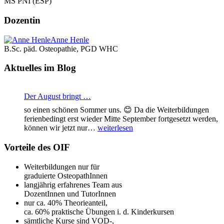
MS PNI (ESP)
Dozentin
Anne Henle
B.Sc. päd. Osteopathie, PGD WHC
Aktuelles im Blog
Der August bringt …
so einen schönen Sommer uns. 😊 Da die Weiterbildungen
ferienbedingt erst wieder Mitte September fortgesetzt werden,
Der
können wir jetzt nur…
weiterlesen
August
bringt
Vorteile des OIF
…
Weiterbildungen nur für
graduierte OsteopathInnen
langjährig erfahrenes Team aus
DozentInnen und TutorInnen
nur ca. 40% Theorieanteil,
ca. 60% praktische Übungen i. d. Kinderkursen
sämtliche Kurse sind VOD-,