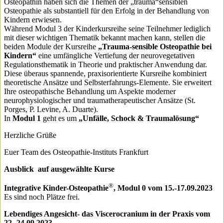
Osteopathin haben sich die Themen der „trauma“sensiblen
Osteopathie als substantiell für den Erfolg in der Behandlung von
Kindern erwiesen.
Während Modul 3 der Kinderkursreihe seine Teilnehmer lediglich
mit dieser wichtigen Thematik bekannt machen kann, stellen die
beiden Module der Kursreihe
„Trauma-sensible Osteopathie bei
Kindern“
eine umfängliche Vertiefung der neurovegetativen
Regulationsthematik in Theorie und praktischer Anwendung dar.
Diese überaus spannende, praxisorientierte Kursreihe kombiniert
theoretische Ansätze und Selbsterfahrungs-Elemente. Sie erweitert
Ihre osteopathische Behandlung um Aspekte moderner
neurophysiologischer und traumatherapeutischer Ansätze (St.
Porges, P. Levine, A. Duarte).
In
Modul 1
geht es um
„Unfälle, Schock & Traumalösung“
Herzliche Grüße
Euer Team des Osteopathie-Instituts Frankfurt
Ausblick auf ausgewählte Kurse
®
Integrative Kinder-Osteopathie
, Modul 0 vom 15.-17.09.2023
Es sind noch Plätze frei.
Lebendiges Angesicht- das Viscerocranium in der Praxis vom
22.-24.09.2023