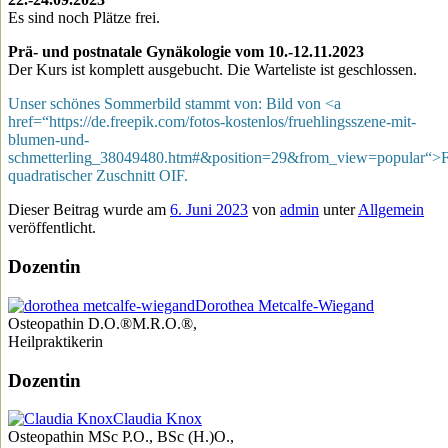
Es sind noch Plätze frei.
Prä- und postnatale Gynäkologie vom 10.-12.11.2023
Der Kurs ist komplett ausgebucht. Die Warteliste ist geschlossen.
Unser schönes Sommerbild stammt von: Bild von <a
href=“https://de.freepik.com/fotos-kostenlos/fruehlingsszene-mit-
blumen-und-
schmetterling_38049480.htm#&position=29&from_view=popular“>F
quadratischer Zuschnitt OIF.
Dieser Beitrag wurde am
6. Juni 2023
von
admin
unter
Allgemein
veröffentlicht.
Dozentin
Dorothea Metcalfe-Wiegand
Osteopathin D.O.®M.R.O.®,
Heilpraktikerin
Dozentin
Claudia Knox
Osteopathin MSc P.O., BSc (H.)O.,