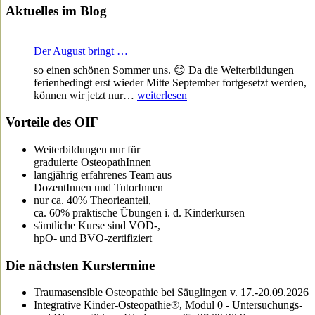
Aktuelles im Blog
Der August bringt …
so einen schönen Sommer uns. 😊 Da die Weiterbildungen
ferienbedingt erst wieder Mitte September fortgesetzt werden,
Der
können wir jetzt nur…
weiterlesen
August
bringt
Vorteile des OIF
…
Weiterbildungen nur für
graduierte OsteopathInnen
langjährig erfahrenes Team aus
DozentInnen und TutorInnen
nur ca. 40% Theorieanteil,
ca. 60% praktische Übungen i. d. Kinderkursen
sämtliche Kurse sind VOD-,
hpO- und BVO-zertifiziert
Die nächsten Kurstermine
Traumasensible Osteopathie bei Säuglingen v. 17.-20.09.2026
Integrative Kinder-Osteopathie®, Modul 0 - Untersuchungs-