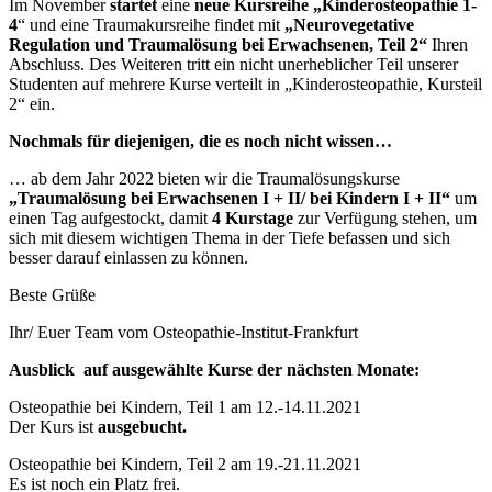
Im November
startet
eine
neue Kursreihe „Kinderosteopathie 1-
4
“ und eine Traumakursreihe findet mit
„Neurovegetative
Regulation und Traumalösung bei Erwachsenen, Teil 2“
Ihren
Abschluss. Des Weiteren tritt ein nicht unerheblicher Teil unserer
Studenten auf mehrere Kurse verteilt in „Kinderosteopathie, Kursteil
2“ ein.
Nochmals für diejenigen, die es noch nicht wissen…
… ab dem Jahr 2022 bieten wir die Traumalösungskurse
„Traumalösung bei Erwachsenen I + II/ bei Kindern I + II“
um
einen Tag aufgestockt, damit
4 Kurstage
zur Verfügung stehen, um
sich mit diesem wichtigen Thema in der Tiefe befassen und sich
besser darauf einlassen zu können.
Beste Grüße
Ihr/ Euer Team vom Osteopathie-Institut-Frankfurt
Ausblick auf ausgewählte Kurse der nächsten Monate:
Osteopathie bei Kindern, Teil 1 am 12.-14.11.2021
Der Kurs ist
ausgebucht.
Osteopathie bei Kindern, Teil 2 am 19.-21.11.2021
Es ist noch ein Platz frei.