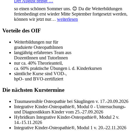
Der August bringt …
so einen schönen Sommer uns. 😊 Da die Weiterbildungen
ferienbedingt erst wieder Mitte September fortgesetzt werden,
Der
können wir jetzt nur…
weiterlesen
August
bringt
Vorteile des OIF
…
Weiterbildungen nur für
graduierte OsteopathInnen
langjährig erfahrenes Team aus
DozentInnen und TutorInnen
nur ca. 40% Theorieanteil,
ca. 60% praktische Übungen i. d. Kinderkursen
sämtliche Kurse sind VOD-,
hpO- und BVO-zertifiziert
Die nächsten Kurstermine
Traumasensible Osteopathie bei Säuglingen v. 17.-20.09.2026
Integrative Kinder-Osteopathie®, Modul 0 - Untersuchungs-
und Diagnostikkurs Kinder vom 25.-27.09.2026
Hybridkurs Integrative Kinder-Osteopathie®, Modul 2 v.
14.-15.11.2026
Integrative Kinder-Osteopathie®, Modul 1 v. 20.-22.11.2026