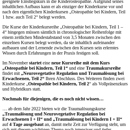
geeignete Einstiegskurs in die Kinderosteopathie. Aufgrund seines
inhaltlichen Aufbaus kann er als einziger der Kinderkurse vor und
nach den eigentlichen Kinderkursen „Osteopathie bei Kindern, Teil
1 bzw. auch Teil 2“ belegt werden.
Die Kurse der Kinderkursreihe „Osteopathie bei Kindern, Teil 1 –
4“ hingegen müssen sämtlich in chronologischer Reihenfolge mit
einem zeitlichen Mindestabstand von 3,5 Monaten zwischen den
einzelnen Kursen belegt werden, da sie inhaltlich aufeinander
aufbauen und der Lernende zwischen den Kursen sein erlerntes
Wissen durch Erfahrungen in der Praxis festigen soll.
Im November
startet
eine
neue Kursreihe mit dem Kurs
„Osteopathie bei Kindern, Teil 1“
und eine
Traumakursreihe
findet mit
„Neurovegetative Regulation und Traumalösung bei
Erwachsenen, Teil 2“
Ihren Abschluss. Des Weiteren finden zwei
Kinderkurse „
Osteopathie bei Kindern, Teil 2
“ als Vollpräsenzkurs
und Hybridkurs statt.
Nochmals für diejenigen, die es noch nicht wissen…
… ab dem Jahr 2022 bieten wir die Traumalösungskurse
„Traumalösung und Neurovegetative Regulation bei
Erwachsenen I + II“ und „Traumalösung bei Kindern I + II“
auf
4 Tage ausgebaut
an, damit mehr Zeit zur Verfügung steht, um
sich mit diesem wichtigen Thema noch intensiver und tiefer