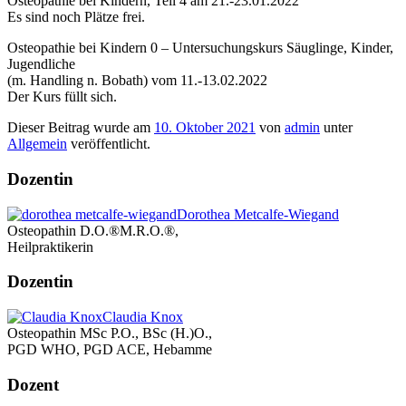
Osteopathie bei Kindern, Teil 4 am 21.-23.01.2022
Es sind noch Plätze frei.
Osteopathie bei Kindern 0 – Untersuchungskurs Säuglinge, Kinder,
Jugendliche
(m. Handling n. Bobath) vom 11.-13.02.2022
Der Kurs füllt sich.
Dieser Beitrag wurde am
10. Oktober 2021
von
admin
unter
Allgemein
veröffentlicht.
Dozentin
Dorothea Metcalfe-Wiegand
Osteopathin D.O.®M.R.O.®,
Heilpraktikerin
Dozentin
Claudia Knox
Osteopathin MSc P.O., BSc (H.)O.,
PGD WHO, PGD ACE, Hebamme
Dozent