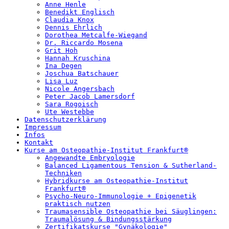
Anne Henle
Benedikt Englisch
Claudia Knox
Dennis Ehrlich
Dorothea Metcalfe-Wiegand
Dr. Riccardo Mosena
Grit Hoh
Hannah Kruschina
Ina Degen
Joschua Batschauer
Lisa Luz
Nicole Angersbach
Peter Jacob Lamersdorf
Sara Rogoisch
Ute Westebbe
Datenschutzerklärung
Impressum
Infos
Kontakt
Kurse am Osteopathie-Institut Frankfurt®
Angewandte Embryologie
Balanced Ligamentous Tension & Sutherland-
Techniken
Hybridkurse am Osteopathie-Institut
Frankfurt®
Psycho-Neuro-Immunologie + Epigenetik
praktisch nutzen
Traumasensible Osteopathie bei Säuglingen:
Traumalösung & Bindungsstärkung
Zertifikatskurse "Gynäkologie"