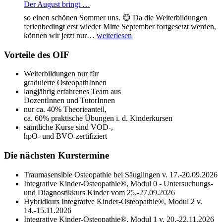
Der August bringt …
so einen schönen Sommer uns. 😊 Da die Weiterbildungen
ferienbedingt erst wieder Mitte September fortgesetzt werden,
Der
können wir jetzt nur…
weiterlesen
August
bringt
Vorteile des OIF
…
Weiterbildungen nur für
graduierte OsteopathInnen
langjährig erfahrenes Team aus
DozentInnen und TutorInnen
nur ca. 40% Theorieanteil,
ca. 60% praktische Übungen i. d. Kinderkursen
sämtliche Kurse sind VOD-,
hpO- und BVO-zertifiziert
Die nächsten Kurstermine
Traumasensible Osteopathie bei Säuglingen v. 17.-20.09.2026
Integrative Kinder-Osteopathie®, Modul 0 - Untersuchungs-
und Diagnostikkurs Kinder vom 25.-27.09.2026
Hybridkurs Integrative Kinder-Osteopathie®, Modul 2 v.
14.-15.11.2026
Integrative Kinder-Osteopathie®, Modul 1 v. 20.-22.11.2026