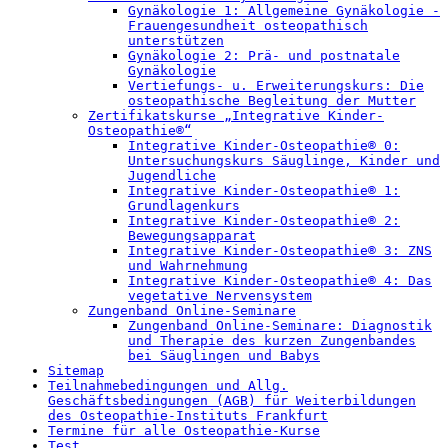
Gynäkologie 1: Allgemeine Gynäkologie -
Frauengesundheit osteopathisch
unterstützen
Gynäkologie 2: Prä- und postnatale
Gynäkologie
Vertiefungs- u. Erweiterungskurs: Die
osteopathische Begleitung der Mutter
Zertifikatskurse „Integrative Kinder-
Osteopathie®“
Integrative Kinder-Osteopathie® 0:
Untersuchungskurs Säuglinge, Kinder und
Jugendliche
Integrative Kinder-Osteopathie® 1:
Grundlagenkurs
Integrative Kinder-Osteopathie® 2:
Bewegungsapparat
Integrative Kinder-Osteopathie® 3: ZNS
und Wahrnehmung
Integrative Kinder-Osteopathie® 4: Das
vegetative Nervensystem
Zungenband Online-Seminare
Zungenband Online-Seminare: Diagnostik
und Therapie des kurzen Zungenbandes
bei Säuglingen und Babys
Sitemap
Teilnahmebedingungen und Allg.
Geschäftsbedingungen (AGB) für Weiterbildungen
des Osteopathie-Instituts Frankfurt
Termine für alle Osteopathie-Kurse
Test